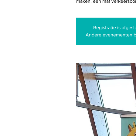
maken, een maf verkeersbord
Registratie is afgesl
Andere evenementen b