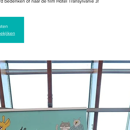
 bedenken of naar de film Hotel Transylvanie 3!
oten
ekijken